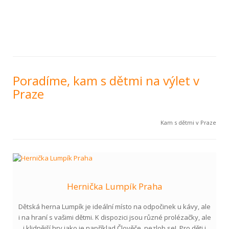
Poradíme, kam s dětmi na výlet v
Praze
Kam s dětmi v Praze
Hernička Lumpík Praha
Dětská herna Lumpík je ideální místo na odpočinek u kávy, ale
i na hraní s vašimi dětmi. K dispozici jsou různé prolézačky, ale
i klidnější hry jako je například Člověče, nezlob se!. Pro děti i