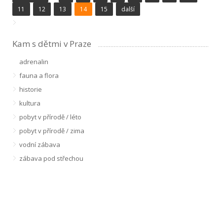
11
12
13
14
15
další
Kam s dětmi v Praze
adrenalin
fauna a flora
historie
kultura
pobyt v přírodě / léto
pobyt v přírodě / zima
vodní zábava
zábava pod střechou