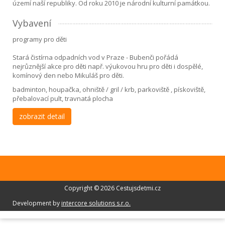
území naší republiky. Od roku 2010 je národní kulturní památkou.
Vybavení
programy pro děti
Stará čistírna odpadních vod v Praze - Bubenči pořádá
nejrůznější akce pro děti např. výukovou hru pro děti i dospělé,
komínový den nebo Mikuláš pro děti.
badminton, houpačka, ohniště / gril / krb, parkoviště , pískoviště,
přebalovací pult, travnatá plocha
zobrazit detail
Copyright © 2026 Cestujsdetmi.cz
Development by
intercore solutions s.r.o.