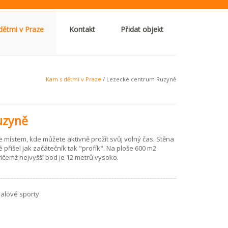
dětmi v Praze
Kontakt
Přidat objekt
Kam s dětmi v Praze
/ Lezecké centrum Ruzyně
uzyně
 místem, kde můžete aktivně prožít svůj volný čas. Stěna
 přišel jak začátečník tak "profík". Na ploše 600 m2
ičemž nejvyšší bod je 12 metrů vysoko.
halové sporty