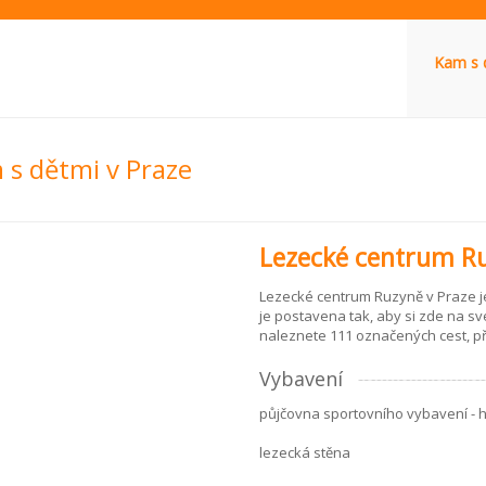
Kam s 
s dětmi v Praze
Lezecké centrum R
Lezecké centrum Ruzyně v Praze je
je postavena tak, aby si zde na své
naleznete 111 označených cest, př
Vybavení
půjčovna sportovního vybavení - 
lezecká stěna