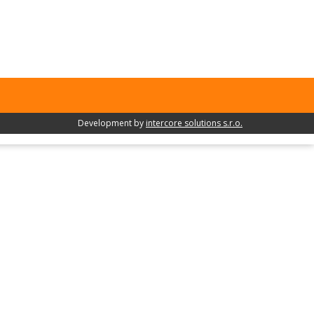
Development by
intercore solutions s.r.o.