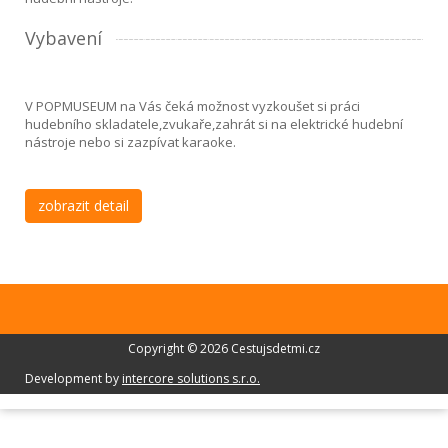
Vybavení
V POPMUSEUM na Vás čeká možnost vyzkoušet si práci
hudebního skladatele,zvukaře,zahrát si na elektrické hudební
nástroje nebo si zazpívat karaoke.
zobrazit detail
Copyright © 2026 Cestujsdetmi.cz
Development by
intercore solutions s.r.o.