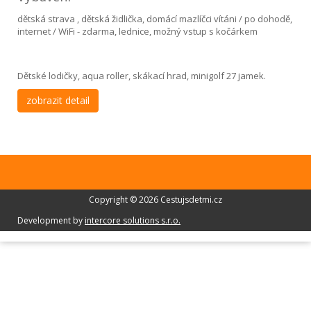
dětská strava , dětská židlička, domácí mazlíčci vítáni / po dohodě,
internet / WiFi - zdarma, lednice, možný vstup s kočárkem
Dětské lodičky, aqua roller, skákací hrad, minigolf 27 jamek.
zobrazit detail
Copyright © 2026 Cestujsdetmi.cz
Development by
intercore solutions s.r.o.