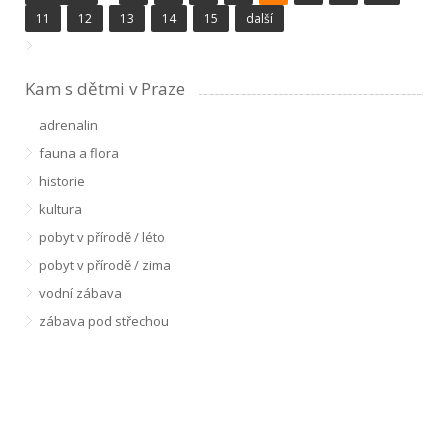
11
12
13
14
15
další
Kam s dětmi v Praze
adrenalin
fauna a flora
historie
kultura
pobyt v přírodě / léto
pobyt v přírodě / zima
vodní zábava
zábava pod střechou