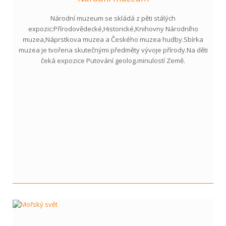
Národní muzeum se skládá z pěti stálých
expozic:Přírodovědecké,Historické,Knihovny Národního
muzea,Náprstkova muzea a Českého muzea hudby.Sbírka
muzea je tvořena skutečnými předměty vývoje přírody.Na děti
čeká expozice Putování geolog.minulostí Země.