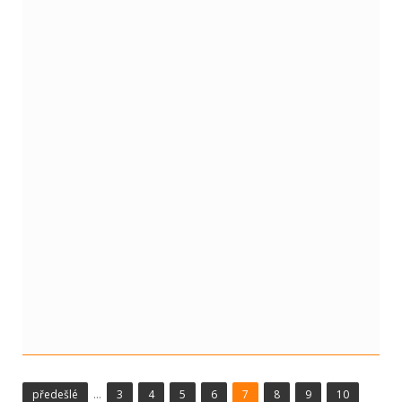
...
předešlé
3
4
5
6
7
8
9
10