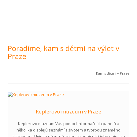
Poradíme, kam s dětmi na výlet v
Praze
Kam s dětmi v Praze
Keplerovo muzeum v Praze
Keplerovo muzeum Vás pomocí informačních panelů a
několika displejů seznámí s životem a tvorbou známého
astronoma. Uvidíte názorné animace popisující jeho objevy a