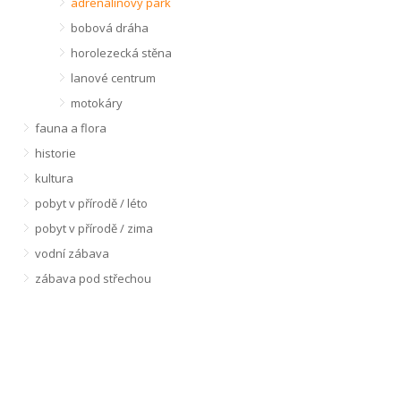
adrenalinový park
bobová dráha
horolezecká stěna
lanové centrum
motokáry
fauna a flora
historie
kultura
pobyt v přírodě / léto
pobyt v přírodě / zima
vodní zábava
zábava pod střechou