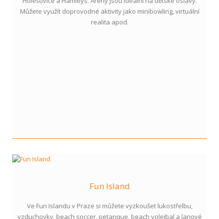
Holešovice a Hamleys. Arény jsou ideální na dětské oslavy.
Můžete využít doprovodné aktivity jako minibowling, virtuální
realita apod.
Fun Island
Ve Fun Islandu v Praze si můžete vyzkoušet lukostřelbu,
vzduchovky, beach soccer, petanque, beach volejbal a lanové