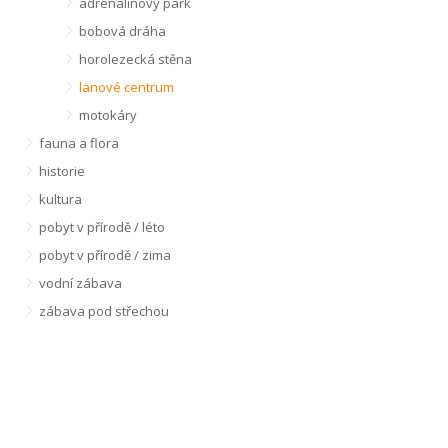
adrenalinový park
bobová dráha
horolezecká stěna
lanové centrum
motokáry
fauna a flora
historie
kultura
pobyt v přírodě / léto
pobyt v přírodě / zima
vodní zábava
zábava pod střechou