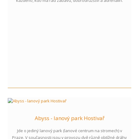
každého, kdo má rád zábavu, dobrodružství a adrenalin.
Abyss - lanový park Hostivař
Jde o jediný lanový park (lanové centrum na stromech) v
Praze. V současnosti jsou v provozu dvě různě obtížné dráhy