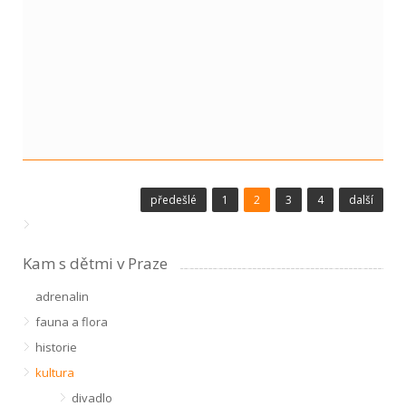
předešlé
1
2
3
4
další
Kam s dětmi v Praze
adrenalin
fauna a flora
historie
kultura
divadlo