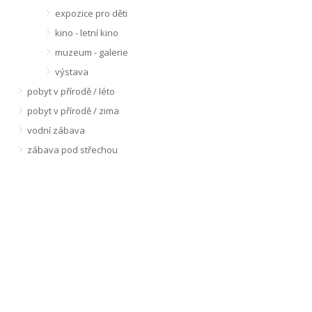
expozice pro děti
kino - letní kino
muzeum - galerie
výstava
pobyt v přírodě / léto
pobyt v přírodě / zima
vodní zábava
zábava pod střechou