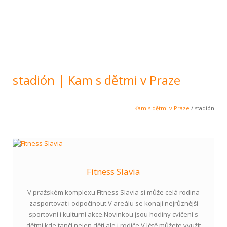
stadión | Kam s dětmi v Praze
Kam s dětmi v Praze
/ stadión
Fitness Slavia
V pražském komplexu Fitness Slavia si může celá rodina
zasportovat i odpočinout.V areálu se konají nejrůznější
sportovní i kulturní akce.Novinkou jsou hodiny cvičení s
dětmi,kde tančí nejen děti,ale i rodiče.V létě můžete využít