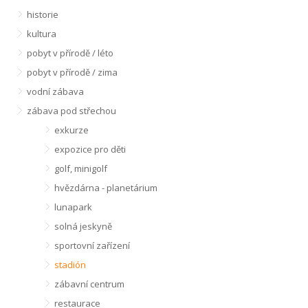
historie
kultura
pobyt v přírodě / léto
pobyt v přírodě / zima
vodní zábava
zábava pod střechou
exkurze
expozice pro děti
golf, minigolf
hvězdárna - planetárium
lunapark
solná jeskyně
sportovní zařízení
stadión
zábavní centrum
restaurace